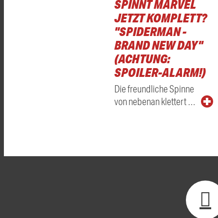
SPINNT MARVEL
JETZT KOMPLETT?
"SPIDERMAN -
BRAND NEW DAY"
(ACHTUNG:
SPOILER-ALARM!)
Die freundliche Spinne
von nebenan klettert …