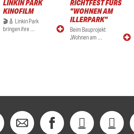
LINKIN PARK
RICHTFEST FÜRS
KINOFILM
"WOHNEN AM
ILLERPARK"
🎬🎸 Linkin Park
bringen ihre …
Beim Bauprojekt
„Wohnen am …