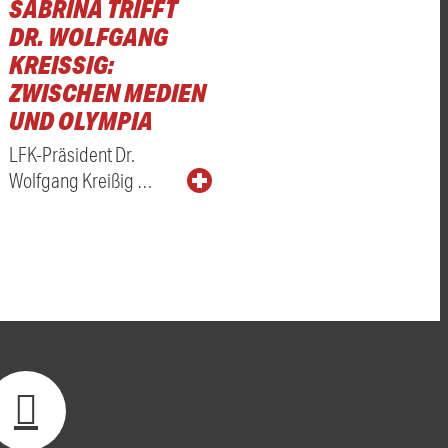
SABRINA TRIFFT
DR. WOLFGANG
KREISSIG: Z
WISCHEN MEDIEN U
ND OLYMPIA
LFK-Präsident Dr.
Wolfgang Kreißig …