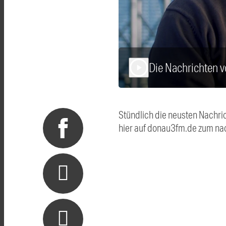
Die Nachrichten
play_arrow
Stündlich die neusten Nachri
hier auf donau3fm.de zum na