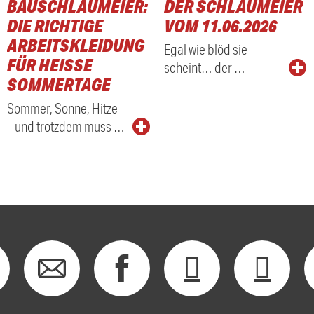
BAUSCHLAUMEIER:
DER SCHLAUMEIER
DIE RICHTIGE
VOM 11.06.2026
ARBEITSKLEIDUNG
Egal wie blöd sie
FÜR HEISSE S
scheint… der …
OMMERTAGE
Sommer, Sonne, Hitze
– und trotzdem muss …