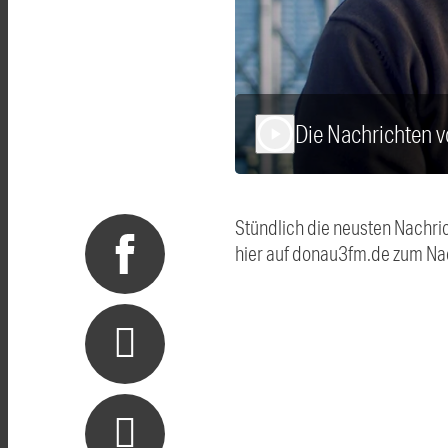
Die Nachrichten 
play_arrow
Stündlich die neusten Nachri
hier auf donau3fm.de zum Na