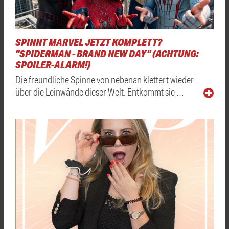
SPINNT MARVEL JETZT KOMPLETT?
"SPIDERMAN - BRAND NEW DAY" (ACHTUNG:
SPOILER-ALARM!)
Die freundliche Spinne von nebenan klettert wieder
über die Leinwände dieser Welt. Entkommt sie …