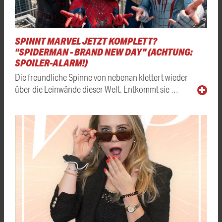
SPINNT MARVEL JETZT KOMPLETT?
"SPIDERMAN - BRAND NEW DAY" (ACHTUNG:
SPOILER-ALARM!)
Die freundliche Spinne von nebenan klettert wieder
über die Leinwände dieser Welt. Entkommt sie …