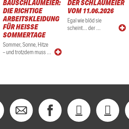
BAUSCHLAUMEIER:
DER SCHLAUMEIER
DIE RICHTIGE
VOM 11.06.2026
ARBEITSKLEIDUNG
Egal wie blöd sie
FÜR HEISSE S
scheint… der …
OMMERTAGE
Sommer, Sonne, Hitze
– und trotzdem muss …