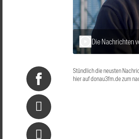
Die Nachrichten 
play_arrow
Stündlich die neusten Nachri
hier auf donau3fm.de zum na