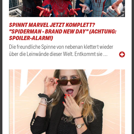
SPINNT MARVEL JETZT KOMPLETT?
"SPIDERMAN - BRAND NEW DAY" (ACHTUNG:
SPOILER-ALARM!)
Die freundliche Spinne von nebenan klettert wieder
über die Leinwände dieser Welt. Entkommt sie …