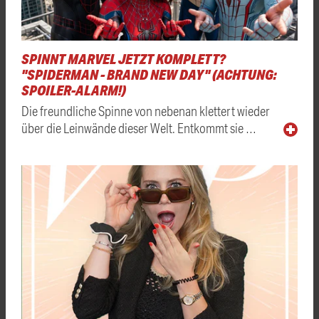
SPINNT MARVEL JETZT KOMPLETT?
"SPIDERMAN - BRAND NEW DAY" (ACHTUNG:
SPOILER-ALARM!)
Die freundliche Spinne von nebenan klettert wieder
über die Leinwände dieser Welt. Entkommt sie …