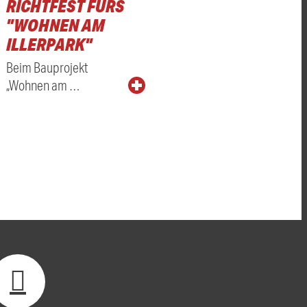
RICHTFEST FÜRS
"WOHNEN AM
ILLERPARK"
Beim Bauprojekt
„Wohnen am …