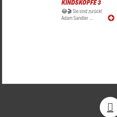
KINDSKÖPFE 3
😂🎬 Sie sind zurück!
Adam Sandler …