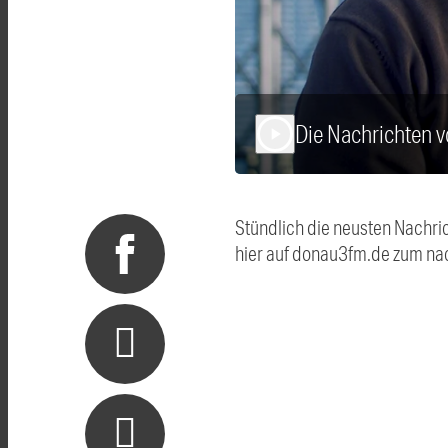
Die Nachrichten
play_arrow
Stündlich die neusten Nachri
hier auf donau3fm.de zum na