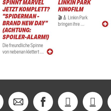
SPINNT MARVEL
LINKIN PARK
JETZT KOMPLETT?
KINOFILM
"SPIDERMAN -
🎬🎸 Linkin Park
BRAND NEW DAY"
bringen ihre …
(ACHTUNG:
SPOILER-ALARM!)
Die freundliche Spinne
von nebenan klettert …