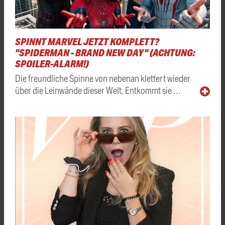
SPINNT MARVEL JETZT KOMPLETT?
"SPIDERMAN - BRAND NEW DAY" (ACHTUNG:
SPOILER-ALARM!)
Die freundliche Spinne von nebenan klettert wieder
über die Leinwände dieser Welt. Entkommt sie …