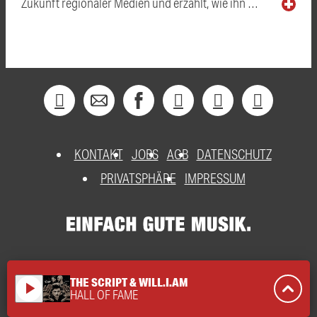
Zukunft regionaler Medien und erzählt, wie ihn …
KONTAKT
JOBS
AGB
DATENSCHUTZ
PRIVATSPHÄRE
IMPRESSUM
THE SCRIPT & WILL.I.AM
play_arrow
HALL OF FAME