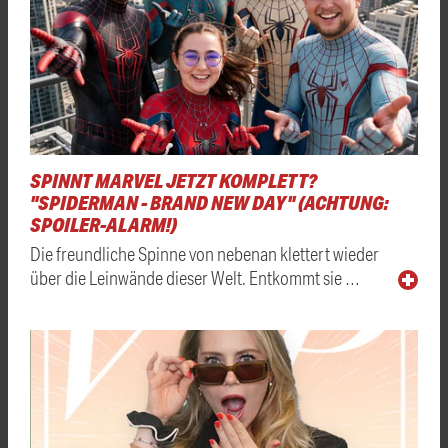
SPINNT MARVEL JETZT KOMPLETT?
"SPIDERMAN - BRAND NEW DAY" (ACHTUNG:
SPOILER-ALARM!)
Die freundliche Spinne von nebenan klettert wieder
über die Leinwände dieser Welt. Entkommt sie …