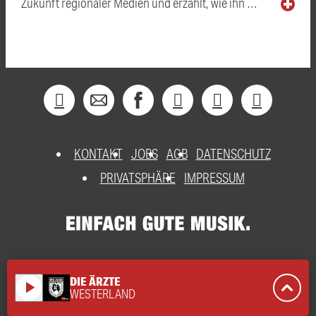
Zukunft regionaler Medien und erzählt, wie ihn …
KONTAKT
JOBS
AGB
DATENSCHUTZ
PRIVATSPHÄRE
IMPRESSUM
DIE ÄRZTE
play_arrow
WESTERLAND