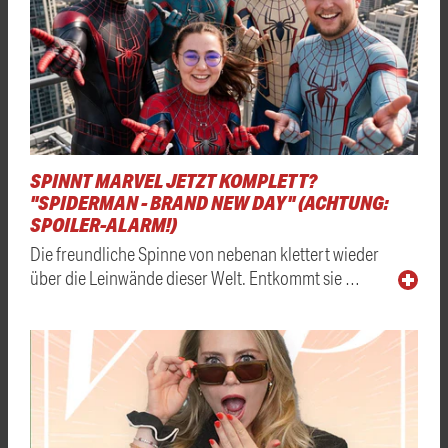
SPINNT MARVEL JETZT KOMPLETT?
"SPIDERMAN - BRAND NEW DAY" (ACHTUNG:
SPOILER-ALARM!)
Die freundliche Spinne von nebenan klettert wieder
über die Leinwände dieser Welt. Entkommt sie …