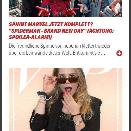
SPINNT MARVEL JETZT KOMPLETT?
"SPIDERMAN - BRAND NEW DAY" (ACHTUNG:
SPOILER-ALARM!)
Die freundliche Spinne von nebenan klettert wieder
über die Leinwände dieser Welt. Entkommt sie …