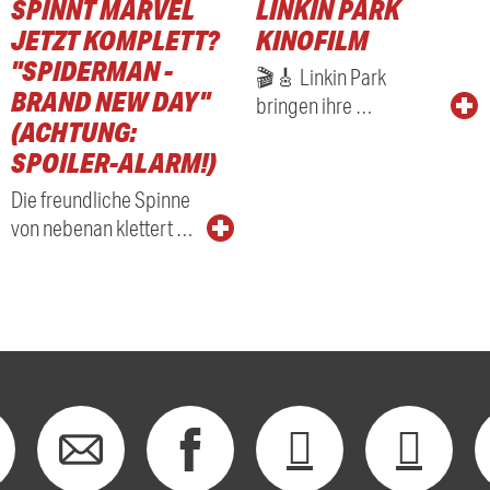
SPINNT MARVEL
LINKIN PARK
JETZT KOMPLETT?
KINOFILM
"SPIDERMAN -
🎬🎸 Linkin Park
BRAND NEW DAY"
bringen ihre …
(ACHTUNG:
SPOILER-ALARM!)
Die freundliche Spinne
von nebenan klettert …