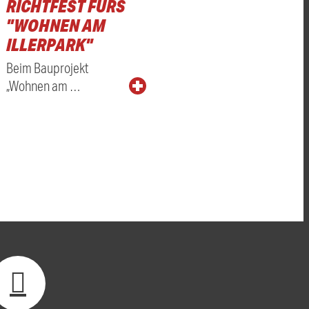
RICHTFEST FÜRS
"WOHNEN AM
ILLERPARK"
Beim Bauprojekt
„Wohnen am …