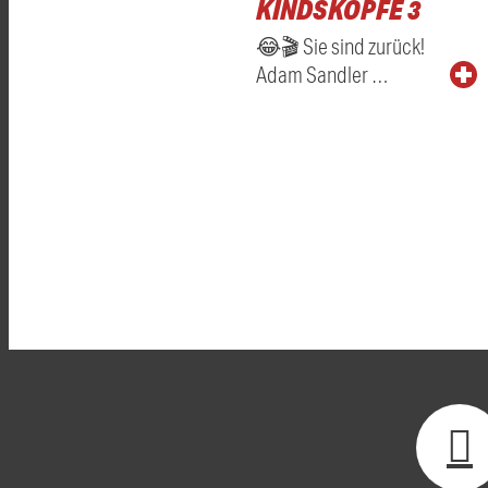
KINDSKÖPFE 3
😂🎬 Sie sind zurück!
Adam Sandler …