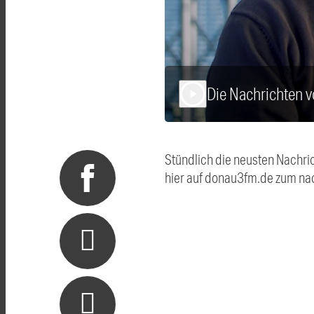
Die Nachrichten 
play_arrow
Stündlich die neusten Nachri
hier auf donau3fm.de zum na