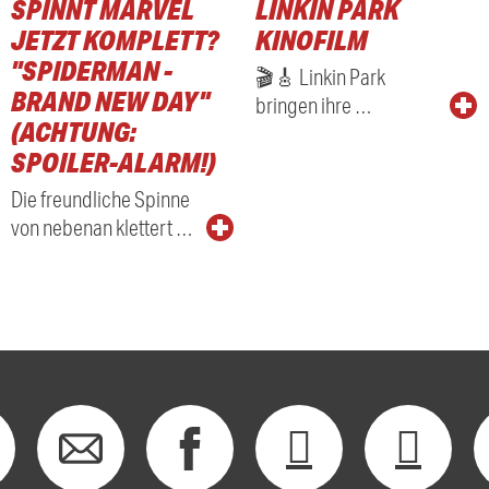
SPINNT MARVEL
LINKIN PARK
JETZT KOMPLETT?
KINOFILM
"SPIDERMAN -
🎬🎸 Linkin Park
BRAND NEW DAY"
bringen ihre …
(ACHTUNG:
SPOILER-ALARM!)
Die freundliche Spinne
von nebenan klettert …