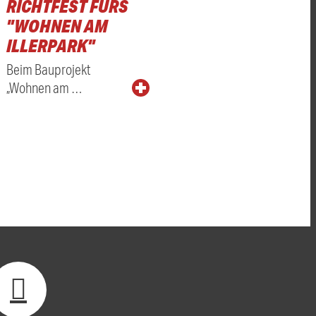
RICHTFEST FÜRS
"WOHNEN AM
ILLERPARK"
Beim Bauprojekt
„Wohnen am …