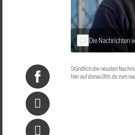
Die Nachrichten
play_arrow
Stündlich die neusten Nachri
hier auf donau3fm.de zum na