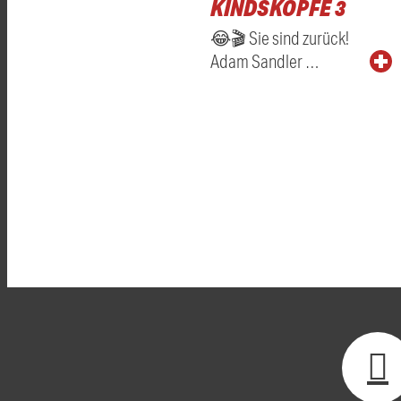
KINDSKÖPFE 3
😂🎬 Sie sind zurück!
Adam Sandler …