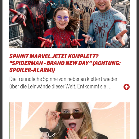
SPINNT MARVEL JETZT KOMPLETT?
"SPIDERMAN - BRAND NEW DAY" (ACHTUNG:
SPOILER-ALARM!)
Die freundliche Spinne von nebenan klettert wieder
über die Leinwände dieser Welt. Entkommt sie …