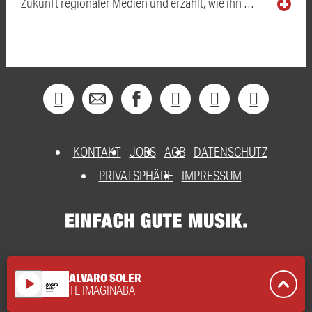
Zukunft regionaler Medien und erzählt, wie ihn …
KONTAKT
JOBS
AGB
DATENSCHUTZ
PRIVATSPHÄRE
IMPRESSUM
ALVARO SOLER
play_arrow
TE IMAGINABA