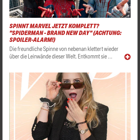
SPINNT MARVEL JETZT KOMPLETT?
"SPIDERMAN - BRAND NEW DAY" (ACHTUNG:
SPOILER-ALARM!)
Die freundliche Spinne von nebenan klettert wieder
über die Leinwände dieser Welt. Entkommt sie …