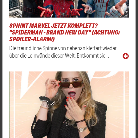
SPINNT MARVEL JETZT KOMPLETT?
"SPIDERMAN - BRAND NEW DAY" (ACHTUNG:
SPOILER-ALARM!)
Die freundliche Spinne von nebenan klettert wieder
über die Leinwände dieser Welt. Entkommt sie …