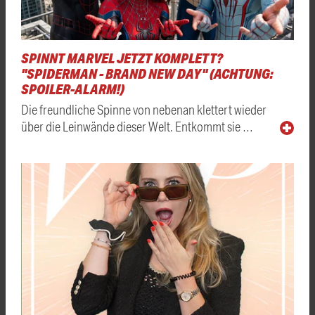
SPINNT MARVEL JETZT KOMPLETT?
"SPIDERMAN - BRAND NEW DAY" (ACHTUNG:
SPOILER-ALARM!)
Die freundliche Spinne von nebenan klettert wieder
über die Leinwände dieser Welt. Entkommt sie …