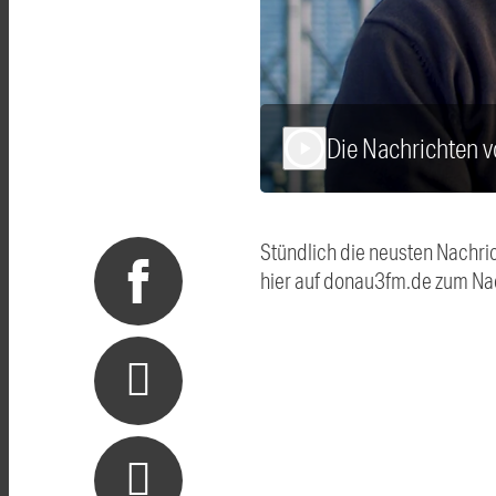
Die Nachrichten 
play_arrow
Stündlich die neusten Nachri
hier auf donau3fm.de zum Na