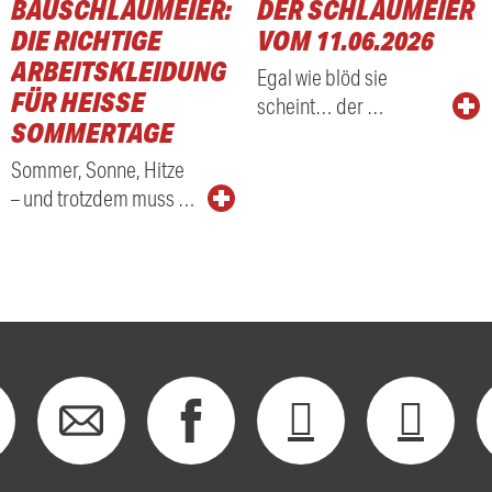
BAUSCHLAUMEIER:
DER SCHLAUMEIER
DIE RICHTIGE
VOM 11.06.2026
ARBEITSKLEIDUNG
Egal wie blöd sie
FÜR HEISSE S
scheint… der …
OMMERTAGE
Sommer, Sonne, Hitze
– und trotzdem muss …