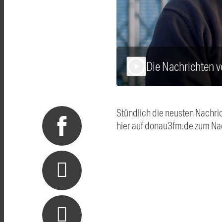
Die Nachrichten 
play_arrow
Stündlich die neusten Nachri
hier auf donau3fm.de zum Na