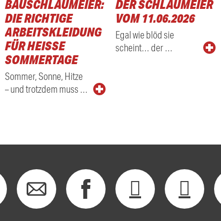
BAUSCHLAUMEIER:
DER SCHLAUMEIER
DIE RICHTIGE
VOM 11.06.2026
ARBEITSKLEIDUNG
Egal wie blöd sie
FÜR HEISSE S
scheint… der …
OMMERTAGE
Sommer, Sonne, Hitze
– und trotzdem muss …