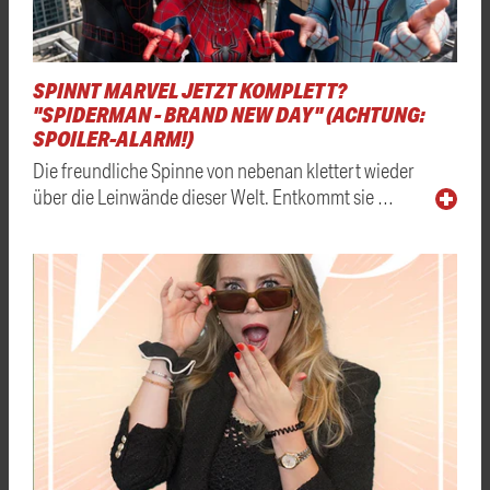
SPINNT MARVEL JETZT KOMPLETT?
"SPIDERMAN - BRAND NEW DAY" (ACHTUNG:
SPOILER-ALARM!)
Die freundliche Spinne von nebenan klettert wieder
über die Leinwände dieser Welt. Entkommt sie …