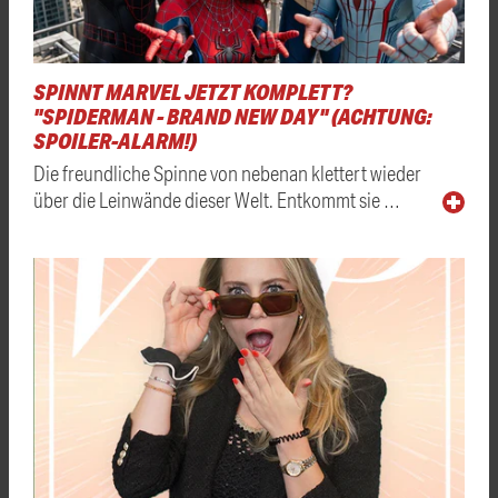
SPINNT MARVEL JETZT KOMPLETT?
"SPIDERMAN - BRAND NEW DAY" (ACHTUNG:
SPOILER-ALARM!)
Die freundliche Spinne von nebenan klettert wieder
über die Leinwände dieser Welt. Entkommt sie …