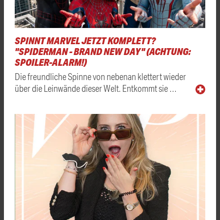
SPINNT MARVEL JETZT KOMPLETT?
"SPIDERMAN - BRAND NEW DAY" (ACHTUNG:
SPOILER-ALARM!)
Die freundliche Spinne von nebenan klettert wieder
über die Leinwände dieser Welt. Entkommt sie …