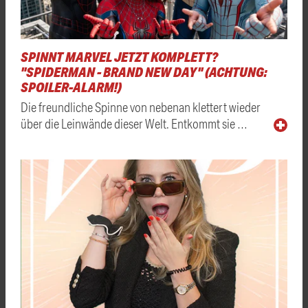
SPINNT MARVEL JETZT KOMPLETT?
"SPIDERMAN - BRAND NEW DAY" (ACHTUNG:
SPOILER-ALARM!)
Die freundliche Spinne von nebenan klettert wieder
über die Leinwände dieser Welt. Entkommt sie …