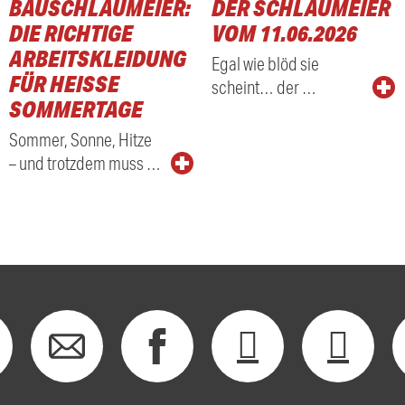
BAUSCHLAUMEIER:
DER SCHLAUMEIER
DIE RICHTIGE
VOM 11.06.2026
ARBEITSKLEIDUNG
Egal wie blöd sie
FÜR HEISSE S
scheint… der …
OMMERTAGE
Sommer, Sonne, Hitze
– und trotzdem muss …