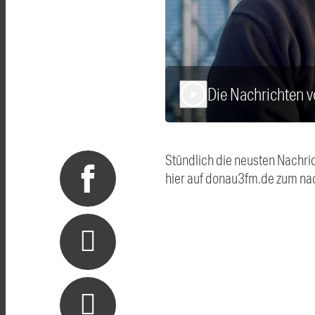
Die Nachrichten 
play_arrow
Stündlich die neusten Nachri
hier auf donau3fm.de zum na