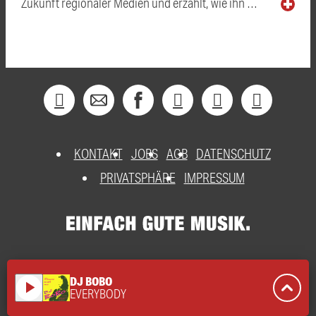
Zukunft regionaler Medien und erzählt, wie ihn …
KONTAKT
JOBS
AGB
DATENSCHUTZ
PRIVATSPHÄRE
IMPRESSUM
DJ BOBO
play_arrow
EVERYBODY