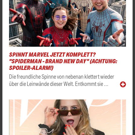
SPINNT MARVEL JETZT KOMPLETT?
"SPIDERMAN - BRAND NEW DAY" (ACHTUNG:
SPOILER-ALARM!)
Die freundliche Spinne von nebenan klettert wieder
über die Leinwände dieser Welt. Entkommt sie …