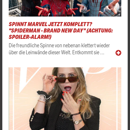
SPINNT MARVEL JETZT KOMPLETT?
"SPIDERMAN - BRAND NEW DAY" (ACHTUNG:
SPOILER-ALARM!)
Die freundliche Spinne von nebenan klettert wieder
über die Leinwände dieser Welt. Entkommt sie …