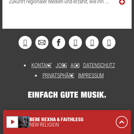
Zukunft regionaler Medien und erzählt, wie ihn …
KONTAKT
JOBS
AGB
DATENSCHUTZ
PRIVATSPHÄRE
IMPRESSUM
BEBE REXHA & FAITHLESS
play_arrow
NEW RELIGION