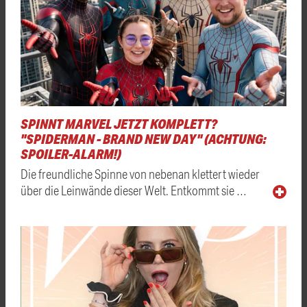
SPINNT MARVEL JETZT KOMPLETT?
"SPIDERMAN - BRAND NEW DAY" (ACHTUNG:
SPOILER-ALARM!)
Die freundliche Spinne von nebenan klettert wieder
über die Leinwände dieser Welt. Entkommt sie …