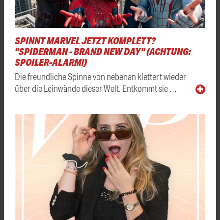
SPINNT MARVEL JETZT KOMPLETT?
"SPIDERMAN - BRAND NEW DAY" (ACHTUNG:
SPOILER-ALARM!)
Die freundliche Spinne von nebenan klettert wieder
über die Leinwände dieser Welt. Entkommt sie …