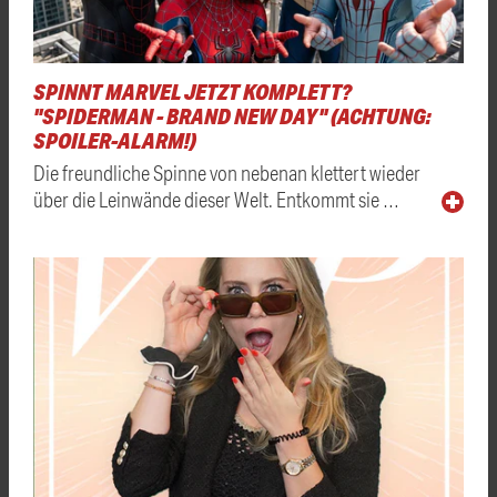
SPINNT MARVEL JETZT KOMPLETT?
"SPIDERMAN - BRAND NEW DAY" (ACHTUNG:
SPOILER-ALARM!)
Die freundliche Spinne von nebenan klettert wieder
über die Leinwände dieser Welt. Entkommt sie …