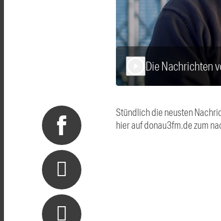
Die Nachrichten 
play_arrow
Stündlich die neusten Nachri
hier auf donau3fm.de zum na