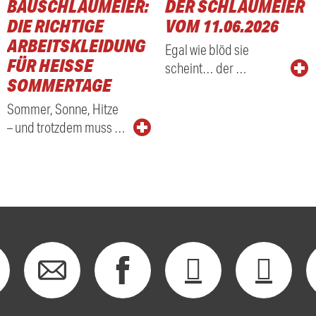
BAUSCHLAUMEIER:
DER SCHLAUMEIER
DIE RICHTIGE
VOM 11.06.2026
ARBEITSKLEIDUNG
Egal wie blöd sie
FÜR HEISSE S
scheint… der …
OMMERTAGE
Sommer, Sonne, Hitze
– und trotzdem muss …