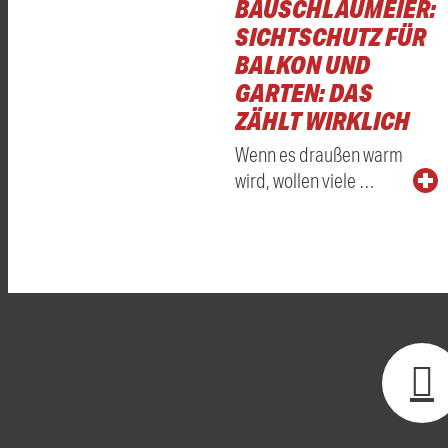
BAUSCHLAUMEIER:
SICHTSCHUTZ FÜR
BALKON UND
GARTEN: DAS
ZÄHLT WIRKLICH
Wenn es draußen warm
wird, wollen viele …