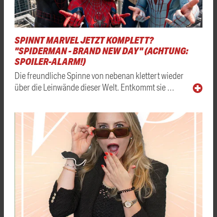
SPINNT MARVEL JETZT KOMPLETT?
"SPIDERMAN - BRAND NEW DAY" (ACHTUNG:
SPOILER-ALARM!)
Die freundliche Spinne von nebenan klettert wieder
über die Leinwände dieser Welt. Entkommt sie …