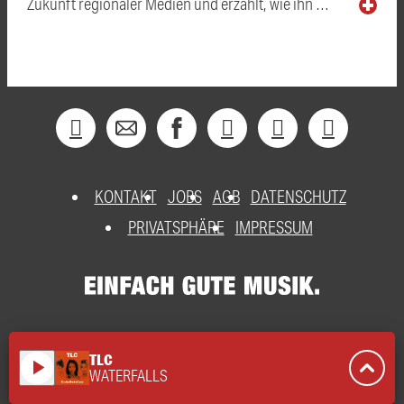
Zukunft regionaler Medien und erzählt, wie ihn …
KONTAKT
JOBS
AGB
DATENSCHUTZ
PRIVATSPHÄRE
IMPRESSUM
TLC
play_arrow
WATERFALLS