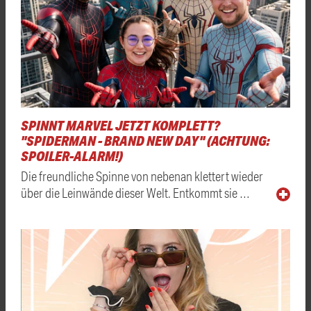
SPINNT MARVEL JETZT KOMPLETT?
"SPIDERMAN - BRAND NEW DAY" (ACHTUNG:
SPOILER-ALARM!)
Die freundliche Spinne von nebenan klettert wieder
über die Leinwände dieser Welt. Entkommt sie …