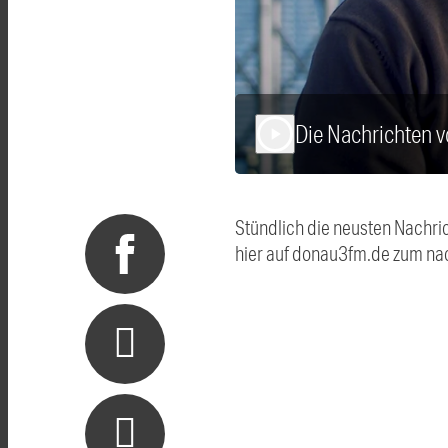
Die Nachrichten
play_arrow
Stündlich die neusten Nachri
hier auf donau3fm.de zum na