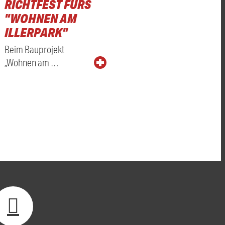
RICHTFEST FÜRS
"WOHNEN AM
ILLERPARK"
Beim Bauprojekt
„Wohnen am …