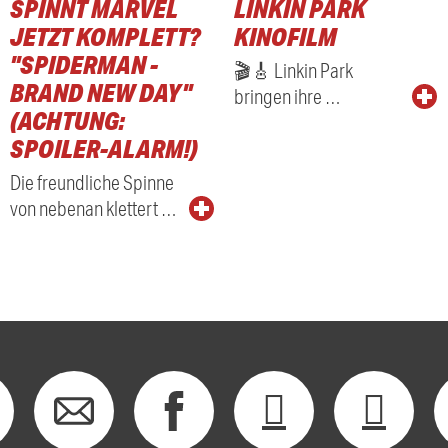
SPINNT MARVEL
LINKIN PARK
JETZT KOMPLETT?
KINOFILM
"SPIDERMAN -
🎬🎸 Linkin Park
BRAND NEW DAY"
bringen ihre …
(ACHTUNG:
SPOILER-ALARM!)
Die freundliche Spinne
von nebenan klettert …