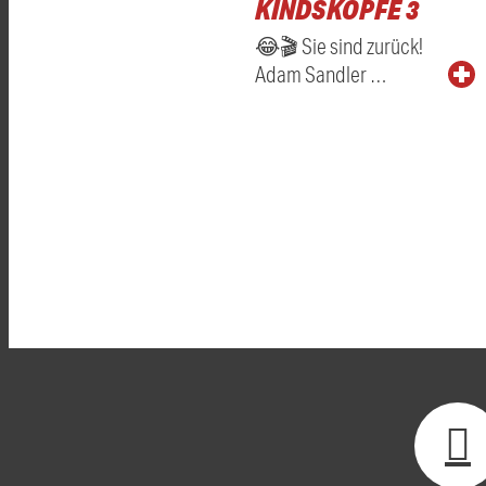
KINDSKÖPFE 3
😂🎬 Sie sind zurück!
Adam Sandler …