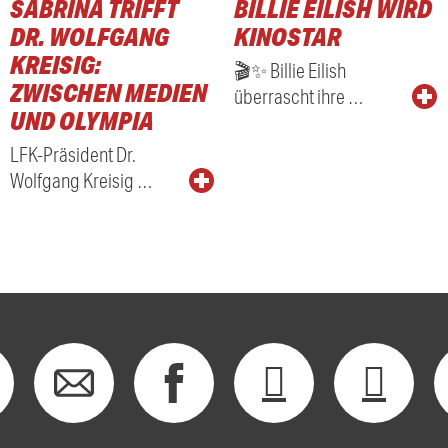
SABRINA TRIFFT
BILLIE EILISH WIRD
DR. WOLFGANG
KINOSTAR
KREISIG:
🎬✨ Billie Eilish
ZWISCHEN MEDIEN
überrascht ihre …
UND OLYMPIA
LFK-Präsident Dr.
Wolfgang Kreisig …