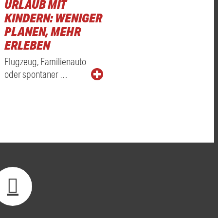
URLAUB MIT
KINDERN: WENIGER
PLANEN, MEHR
ERLEBEN
Flugzeug, Familienauto
oder spontaner …