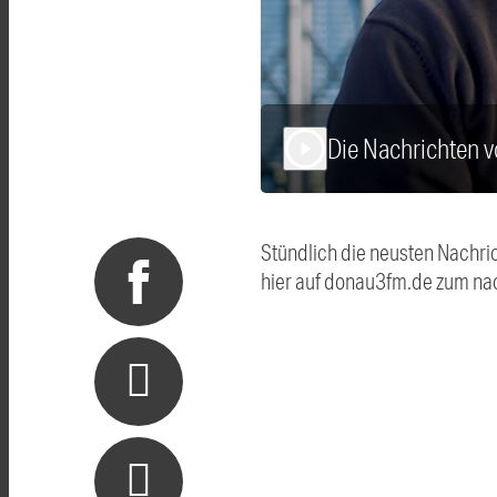
Die Nachrichten
play_arrow
Stündlich die neusten Nachri
hier auf donau3fm.de zum na