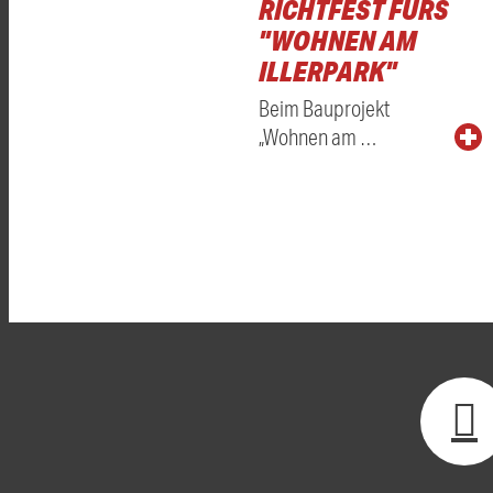
RICHTFEST FÜRS
"WOHNEN AM
ILLERPARK"
Beim Bauprojekt
„Wohnen am …