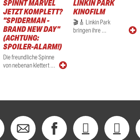
SPINNT MARVEL
LINKIN PARK
JETZT KOMPLETT?
KINOFILM
"SPIDERMAN -
🎬🎸 Linkin Park
BRAND NEW DAY"
bringen ihre …
(ACHTUNG:
SPOILER-ALARM!)
Die freundliche Spinne
von nebenan klettert …