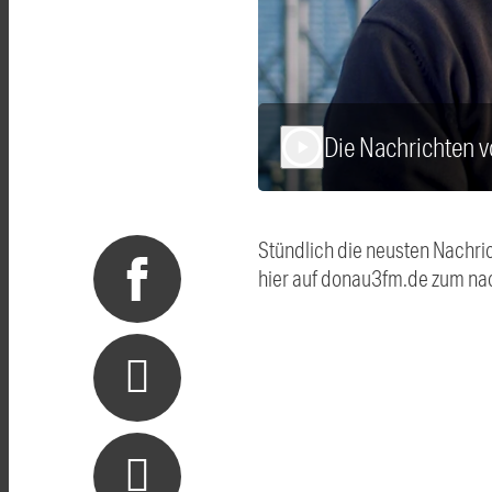
Die Nachrichten
play_arrow
Stündlich die neusten Nachri
hier auf donau3fm.de zum na