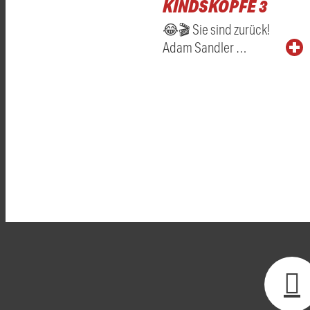
KINDSKÖPFE 3
😂🎬 Sie sind zurück!
Adam Sandler …