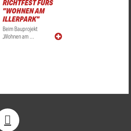
RICHTFEST FÜRS
"WOHNEN AM
ILLERPARK"
Beim Bauprojekt
„Wohnen am …