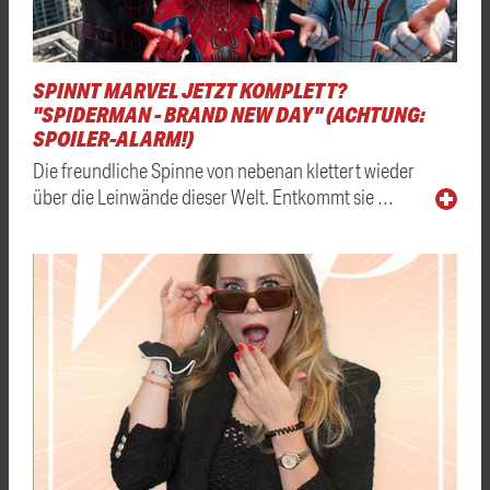
SPINNT MARVEL JETZT KOMPLETT?
"SPIDERMAN - BRAND NEW DAY" (ACHTUNG:
SPOILER-ALARM!)
Die freundliche Spinne von nebenan klettert wieder
über die Leinwände dieser Welt. Entkommt sie …