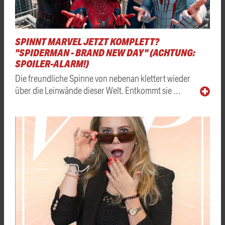
SPINNT MARVEL JETZT KOMPLETT?
"SPIDERMAN - BRAND NEW DAY" (ACHTUNG:
SPOILER-ALARM!)
Die freundliche Spinne von nebenan klettert wieder
über die Leinwände dieser Welt. Entkommt sie …