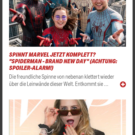
SPINNT MARVEL JETZT KOMPLETT?
"SPIDERMAN - BRAND NEW DAY" (ACHTUNG:
SPOILER-ALARM!)
Die freundliche Spinne von nebenan klettert wieder
über die Leinwände dieser Welt. Entkommt sie …