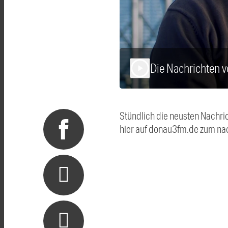
Die Nachrichten 
play_arrow
Stündlich die neusten Nachri
hier auf donau3fm.de zum na