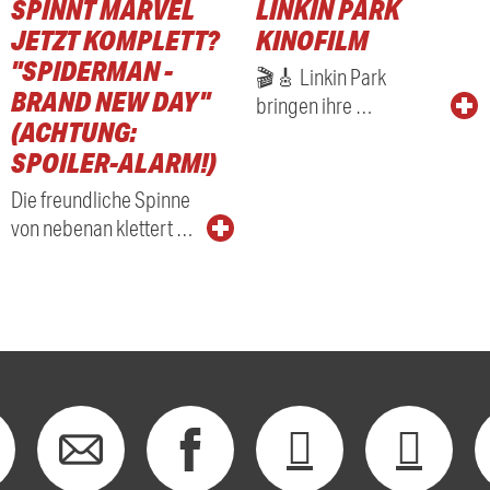
SPINNT MARVEL
LINKIN PARK
JETZT KOMPLETT?
KINOFILM
"SPIDERMAN -
🎬🎸 Linkin Park
BRAND NEW DAY"
bringen ihre …
(ACHTUNG:
SPOILER-ALARM!)
Die freundliche Spinne
von nebenan klettert …