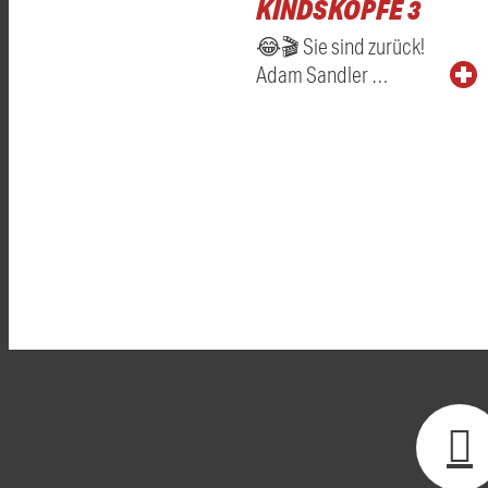
KINDSKÖPFE 3
😂🎬 Sie sind zurück!
Adam Sandler …