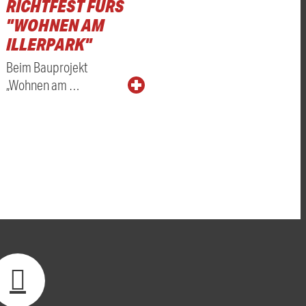
RICHTFEST FÜRS
"WOHNEN AM
ILLERPARK"
Beim Bauprojekt
„Wohnen am …