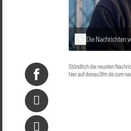
Die Nachrichten 
play_arrow
Stündlich die neusten Nachri
hier auf donau3fm.de zum na