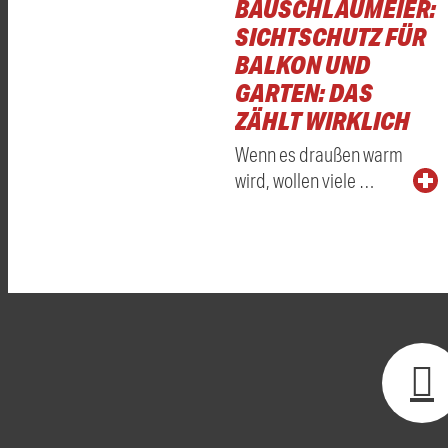
BAUSCHLAUMEIER:
SICHTSCHUTZ FÜR
BALKON UND
GARTEN: DAS
ZÄHLT WIRKLICH
Wenn es draußen warm
wird, wollen viele …