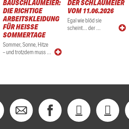
BAUSCHLAUMEIER:
DER SCHLAUMEIER
DIE RICHTIGE
VOM 11.06.2026
ARBEITSKLEIDUNG
Egal wie blöd sie
FÜR HEISSE S
scheint… der …
OMMERTAGE
Sommer, Sonne, Hitze
– und trotzdem muss …