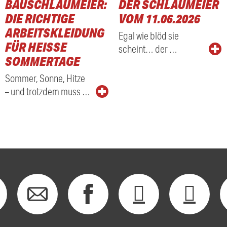
BAUSCHLAUMEIER:
DER SCHLAUMEIER
DIE RICHTIGE
VOM 11.06.2026
ARBEITSKLEIDUNG
Egal wie blöd sie
FÜR HEISSE S
scheint… der …
OMMERTAGE
Sommer, Sonne, Hitze
– und trotzdem muss …