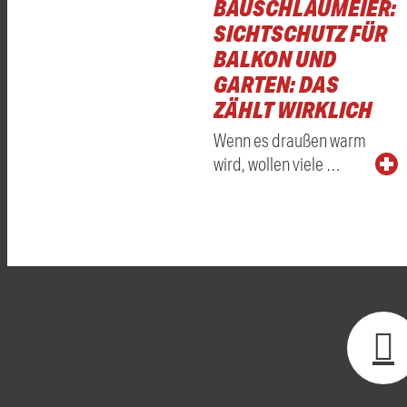
BAUSCHLAUMEIER:
SICHTSCHUTZ FÜR
BALKON UND
GARTEN: DAS
ZÄHLT WIRKLICH
Wenn es draußen warm
wird, wollen viele …