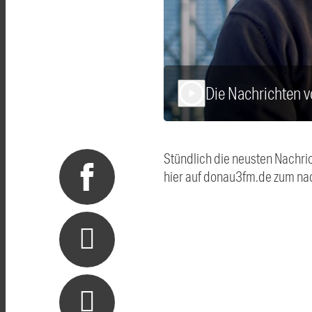
Die Nachrichten 
play_arrow
Stündlich die neusten Nachri
hier auf donau3fm.de zum na