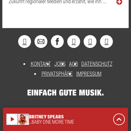
Zukunft regionaler Medien und erzählt, wie ihn …
KONTAKT
JOBS
AGB
DATENSCHUTZ
PRIVATSPHÄRE
IMPRESSUM
BRITNEY SPEARS
play_arrow
...BABY ONE MORE TIME