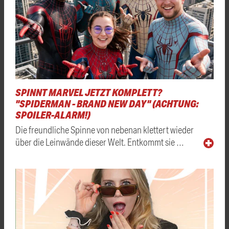
SPINNT MARVEL JETZT KOMPLETT?
"SPIDERMAN - BRAND NEW DAY" (ACHTUNG:
SPOILER-ALARM!)
Die freundliche Spinne von nebenan klettert wieder
über die Leinwände dieser Welt. Entkommt sie …