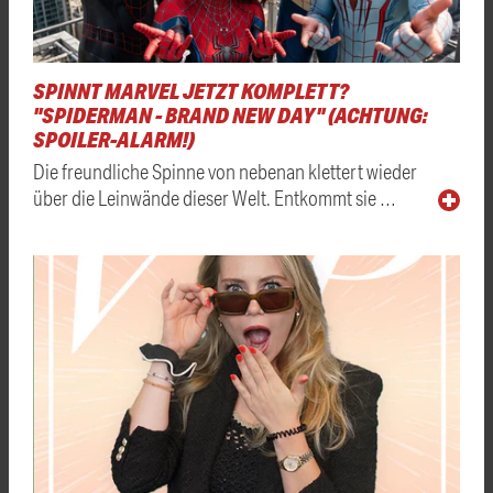
SPINNT MARVEL JETZT KOMPLETT?
"SPIDERMAN - BRAND NEW DAY" (ACHTUNG:
SPOILER-ALARM!)
Die freundliche Spinne von nebenan klettert wieder
über die Leinwände dieser Welt. Entkommt sie …