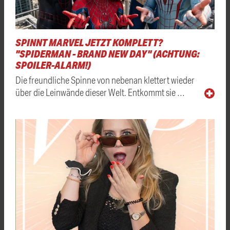
SPINNT MARVEL JETZT KOMPLETT?
"SPIDERMAN - BRAND NEW DAY" (ACHTUNG:
SPOILER-ALARM!)
Die freundliche Spinne von nebenan klettert wieder
über die Leinwände dieser Welt. Entkommt sie …