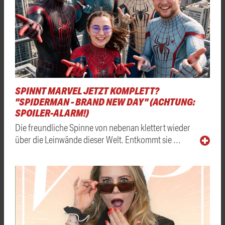
SPINNT MARVEL JETZT KOMPLETT?
"SPIDERMAN - BRAND NEW DAY" (ACHTUNG:
SPOILER-ALARM!)
Die freundliche Spinne von nebenan klettert wieder
über die Leinwände dieser Welt. Entkommt sie …