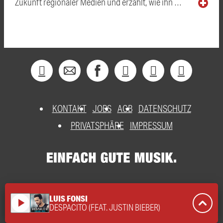
Zukunft regionaler Medien und erzählt, wie ihn …
KONTAKT
JOBS
AGB
DATENSCHUTZ
PRIVATSPHÄRE
IMPRESSUM
LUIS FONSI
play_arrow
DESPACITO (FEAT. JUSTIN BIEBER)