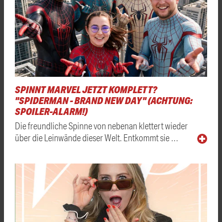
SPINNT MARVEL JETZT KOMPLETT?
"SPIDERMAN - BRAND NEW DAY" (ACHTUNG:
SPOILER-ALARM!)
Die freundliche Spinne von nebenan klettert wieder
über die Leinwände dieser Welt. Entkommt sie …