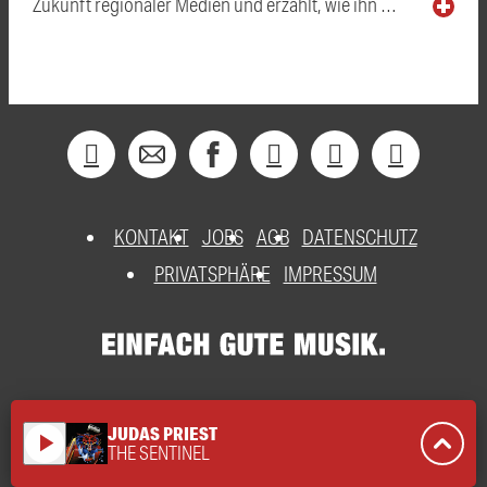
Zukunft regionaler Medien und erzählt, wie ihn …
KONTAKT
JOBS
AGB
DATENSCHUTZ
PRIVATSPHÄRE
IMPRESSUM
JUDAS PRIEST
play_arrow
THE SENTINEL