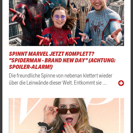
SPINNT MARVEL JETZT KOMPLETT?
"SPIDERMAN - BRAND NEW DAY" (ACHTUNG:
SPOILER-ALARM!)
Die freundliche Spinne von nebenan klettert wieder
über die Leinwände dieser Welt. Entkommt sie …