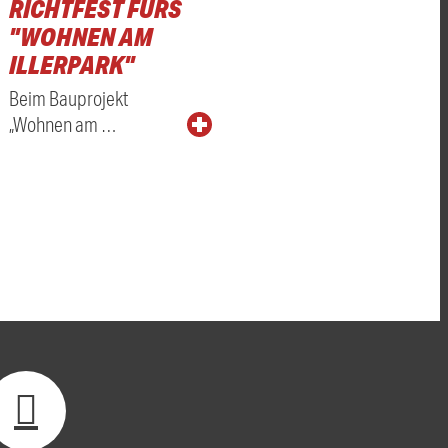
RICHTFEST FÜRS
"WOHNEN AM
ILLERPARK"
Beim Bauprojekt
„Wohnen am …