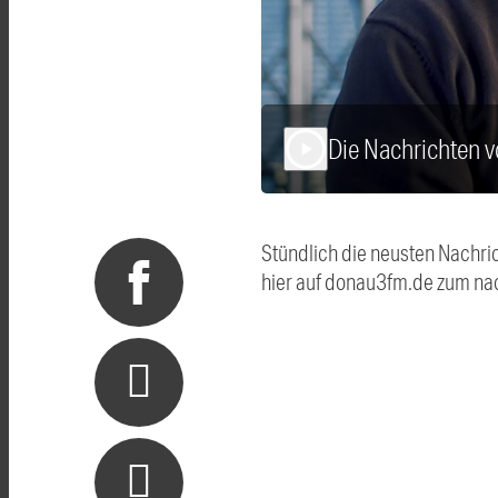
Die Nachrichten
play_arrow
Stündlich die neusten Nachri
hier auf donau3fm.de zum na