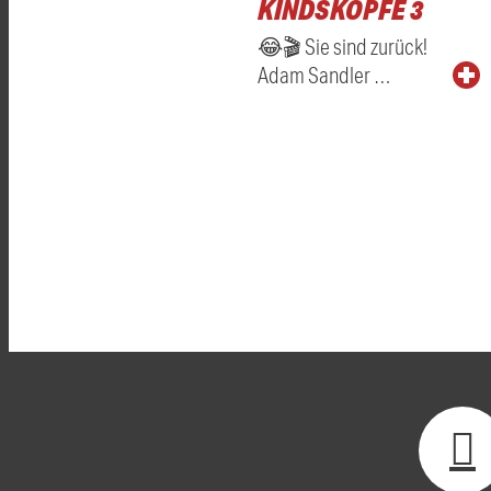
KINDSKÖPFE 3
😂🎬 Sie sind zurück!
Adam Sandler …