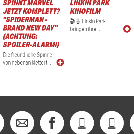
SPINNT MARVEL
LINKIN PARK
JETZT KOMPLETT?
KINOFILM
"SPIDERMAN -
🎬🎸 Linkin Park
BRAND NEW DAY"
bringen ihre …
(ACHTUNG:
SPOILER-ALARM!)
Die freundliche Spinne
von nebenan klettert …