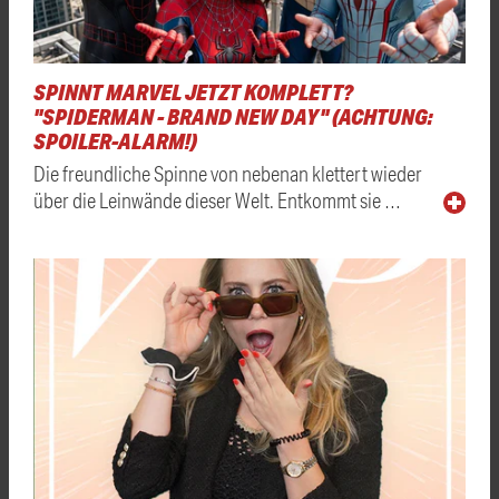
SPINNT MARVEL JETZT KOMPLETT?
"SPIDERMAN - BRAND NEW DAY" (ACHTUNG:
SPOILER-ALARM!)
Die freundliche Spinne von nebenan klettert wieder
über die Leinwände dieser Welt. Entkommt sie …